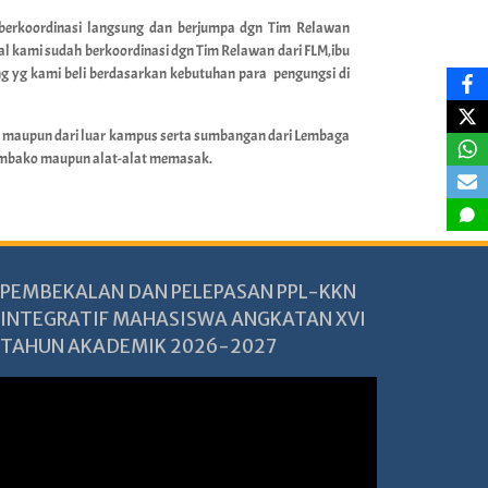
 berkoordinasi langsung dan berjumpa dgn Tim Relawan
al kami sudah berkoordinasi dgn Tim Relawan dari FLM,ibu
ng yg kami beli berdasarkan kebutuhan para pengungsi di
us maupun dari luar kampus serta sumbangan dari Lembaga
sembako maupun alat-alat memasak.
PEMBEKALAN DAN PELEPASAN PPL-KKN
INTEGRATIF MAHASISWA ANGKATAN XVI
TAHUN AKADEMIK 2026-2027
Pemutar
Video