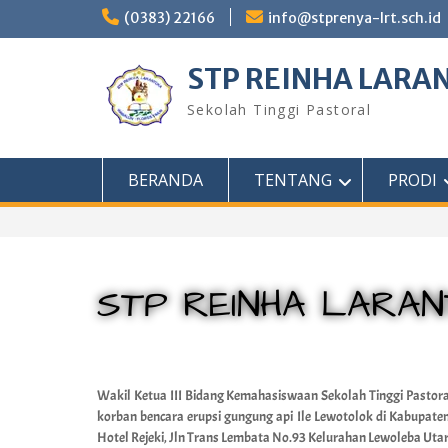
(0383) 22166
info@stprenya-lrt.sch.id
STP REINHA LARA
Sekolah Tinggi Pastoral
BERANDA
TENTANG
PRODI
STP REINHA LARAN
Wakil Ketua III Bidang Kemahasiswaan Sekolah Tinggi Pasto
korban bencara erupsi gungung api Ile Lewotolok di Kabupate
Hotel Rejeki, Jln Trans Lembata No.93 Kelurahan Lewoleba Uta