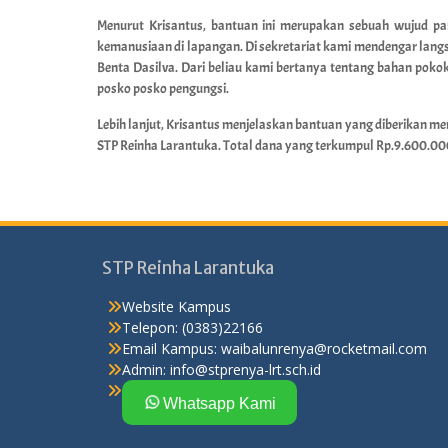
Menurut Krisantus, bantuan ini merupakan sebuah wujud pa
kemanusiaan di lapangan. Di sekretariat kami mendengar langs
Benta Dasilva. Dari beliau kami bertanya tentang bahan poko
posko posko pengungsi.
Lebih lanjut, Krisantus menjelaskan bantuan yang diberikan 
STP Reinha Larantuka. Total dana yang terkumpul Rp.9.600.00
STP Reinha Larantuka
Website Kampus
Telepon: (0383)22166
Email Kampus:
waibalunrenya@rocketmail.com
Admin:
info@stprenya-lrt.sch.id
Whatsapp Kami