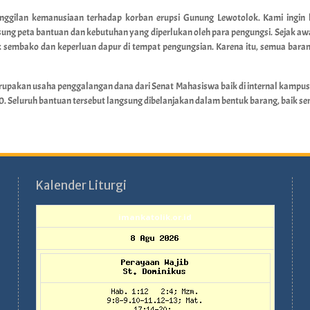
nggilan kemanusiaan terhadap korban erupsi Gunung Lewotolok. Kami ingin
ung peta bantuan dan kebutuhan yang diperlukan oleh para pengungsi. Sejak aw
k sembako dan keperluan dapur di tempat pengungsian. Karena itu, semua bara
merupakan usaha penggalangan dana dari Senat Mahasiswa baik di internal kamp
0. Seluruh bantuan tersebut langsung dibelanjakan dalam bentuk barang, baik 
Kalender Liturgi
imankatolik.or.id