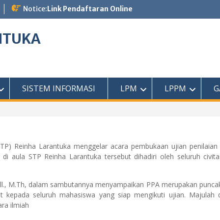
Notice:
Link Pendaftaran Online
NTUKA
SISTEM INFORMASI
LPM
LPPM
G
(STP) Reinha Larantuka menggelar acara pembukaan ujian penilaian
di aula STP Reinha Larantuka tersebut dihadiri oleh seluruh civ
ill., M.Th, dalam sambutannya menyampaikan PPA merupakan puncak d
t kepada seluruh mahasiswa yang siap mengikuti ujian. Majulah
ra ilmiah