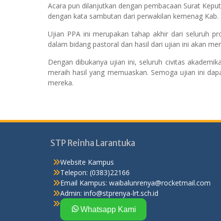
Acara pun dilanjutkan dengan pembacaan Surat Keputus
dengan kata sambutan dari perwakilan kemenag Kab. 
Ujian PPA ini merupakan tahap akhir dari seluruh 
dalam bidang pastoral dan hasil dari ujian ini akan
Dengan dibukanya ujian ini, seluruh civitas akade
meraih hasil yang memuaskan. Semoga ujian ini dap
mereka.
STP Reinha Larantuka
Website Kampus
Telepon: (0383)22166
Email Kampus:
waibalunrenya@rocketmail.com
Admin:
info@stprenya-lrt.sch.id
Whatsapp Kami