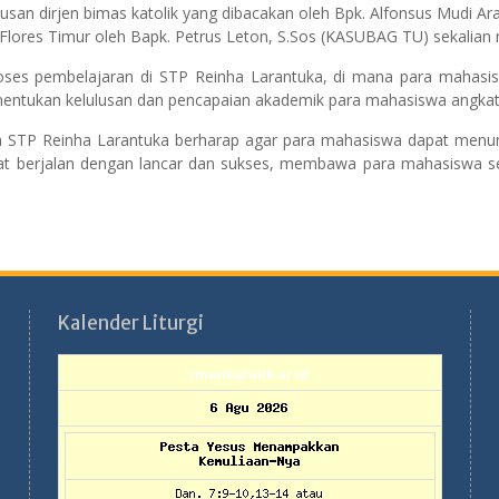
an dirjen bimas katolik yang dibacakan oleh Bpk. Alfonsus Mudi Aran
Flores Timur oleh Bapk. Petrus Leton, S.Sos (KASUBAG TU) sekalian
proses pembelajaran di STP Reinha Larantuka, di mana para mahasi
 menentukan kelulusan dan pencapaian akademik para mahasiswa angkat
mika STP Reinha Larantuka berharap agar para mahasiswa dapat men
at berjalan dengan lancar dan sukses, membawa para mahasiswa sel
Kalender Liturgi
imankatolik.or.id